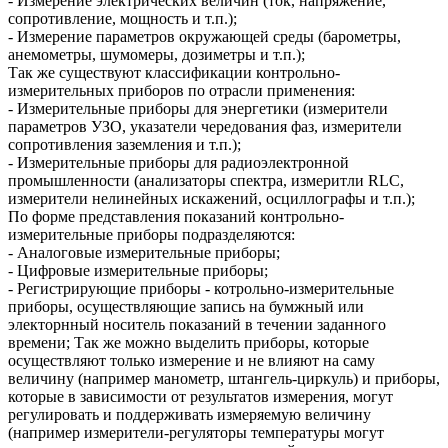
- Измерение электрических величин (ток, напряжение,
сопротивление, мощность и т.п.);
- Измерение параметров окружающей среды (барометры,
анемометры, шумомеры, дозиметры и т.п.);
Так же существуют классификации контрольно-
измерительных приборов по отрасли применения:
- Измерительные приборы для энергетики (измерители
параметров УЗО, указатели чередования фаз, измерители
сопротивления заземления и т.п.);
- Измерительные приборы для радиоэлектронной
промышленности (анализаторы спектра, измеритли RLC,
измерители нелинейных искажений, осциллографы и т.п.);
По форме представления показаний контрольно-
измерительные приборы подразделяются:
- Аналоговые измерительные приборы;
- Цифровые измерительные приборы;
- Регистрирующие приборы - котрольно-измерительные
приборы, осуществляющие запись на бумжный или
электорнный носитель показаний в течении заданного
времени; Так же можно выделить приборы, которые
осуществляют только измерение и не влияют на саму
величину (например манометр, штангель-циркуль) и приборы,
которые в зависимости от результатов измерения, могут
регулировать и поддерживать измеряемую величину
(например измерители-регуляторы температуры могут